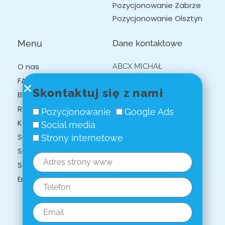
Pozycjonowanie Zabrze
Pozycjonowanie Olsztyn
Menu
Dane kontaktowe
O nas
ABCX MICHAŁ
SZYMAŃSKI
FAQ
NIP: 5222571763
Skontaktuj się z nami
Blog
Klimczaka 20/113
Realizacje
Pozycjonowanie
Google Ads
02-797 Warszawa
Kontakt
Social media
Tel. 600 530 515
Słowniczek SEO
Strony internetowe
Email: abcx@abcx.pl
Słowniczek AI
Słowniczek social media
English