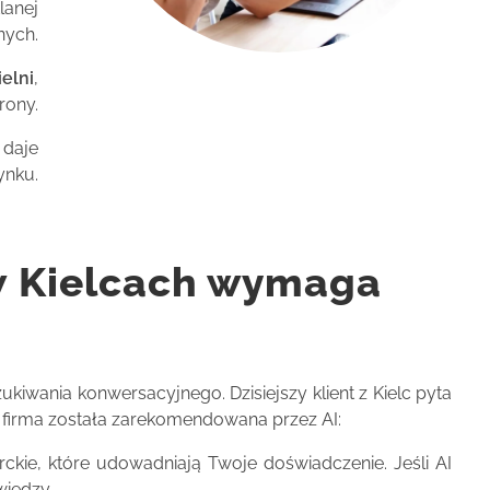
lanej
nych.
elni
,
rony.
 daje
ynku.
w Kielcach wymaga
iwania konwersacyjnego. Dzisiejszy klient z Kielc pyta
ja firma została zarekomendowana przez AI:
ckie, które udowadniają Twoje doświadczenie. Jeśli AI
wiedzy.