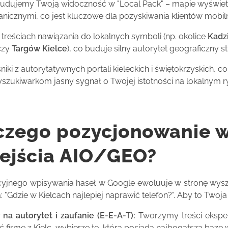
udujemy Twoją widoczność w "Local Pack" – mapie wyświet
nicznymi, co jest kluczowe dla pozyskiwania klientów mobil
eściach nawiązania do lokalnych symboli (np. okolice
Kadzi
zy
Targów Kielce
), co buduje silny autorytet geograficzny st
i z autorytatywnych portali kieleckich i świętokrzyskich, co
szukiwarkom jasny sygnał o Twojej istotności na lokalnym r
czego pozycjonowanie 
ejścia AIO/GEO?
cyjnego wpisywania haseł w Google ewoluuje w stronę wyszuk
: "Gdzie w Kielcach najlepiej naprawić telefon?". Aby to Two
na autorytet i zaufanie (E-E-A-T):
Tworzymy treści eksper
 firmę z Kielc, wybierze tę, która posiada najbogatszą bazę 