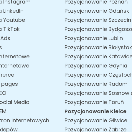
a Instagram
Pozycjonowanie Poznań
 LinkedIn
Pozycjonowanie Gdańsk
a Youtube
Pozycjonowanie Szczecin
 TikTok
Pozycjonowanie Bydgosz
 Ads
Pozycjonowanie Lublin
s
Pozycjonowanie Białystok
internetowe
Pozycjonowanie Katowic
internetowe
Pozycjonowanie Gdynia
merce
Pozycjonowanie Często
g pages
Pozycjonowanie Radom
SEO
Pozycjonowanie Sosnowi
ocial Media
Pozycjonowanie Toruń
SEM
Pozycjonowanie Kielce
tron internetowych
Pozycjonowanie Gliwice
klepów
Pozycjonowanie Zabrze