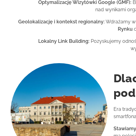
Optymalizację Wizytówki Google (GMF):
B
nad wynikami orga
Geolokalizację i kontekst regionalny:
Wdrażamy w tr
Rynku
c
Lokalny Link Building:
Pozyskujemy odnośnik
wy
Dla
pod
Era trady
smartfona
Stawiamy 
ma polecić