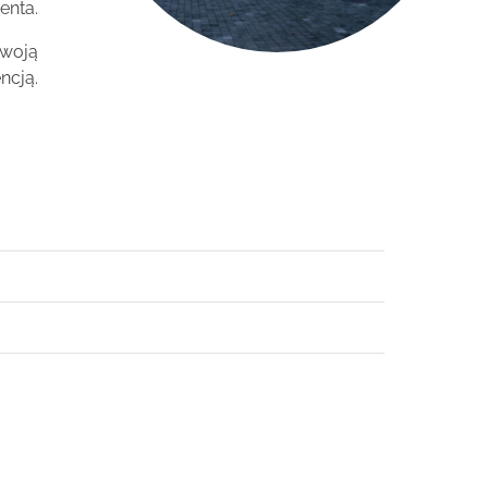
enta.
Twoją
ncją.