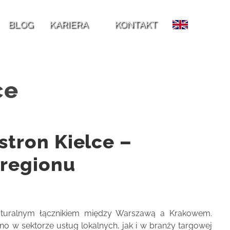
ank i techniczne
Efektywne zarządzanie profilami firmy:
BLOG
KARIERA
KONTAKT
ozycję?
Od uprawnień Google Ads po role na Facebooku
ce
tron Kielce –
 regionu
aturalnym łącznikiem między Warszawą a Krakowem.
ówno w sektorze usług lokalnych, jak i w branży targowej