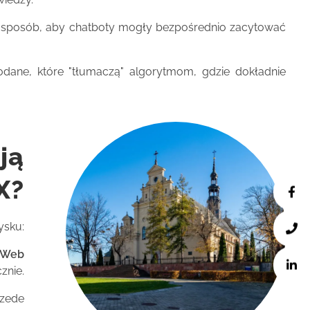
ki sposób, aby chatboty mogły bezpośrednio zacytować
ne, które "tłumaczą" algorytmom, gdzie dokładnie
ją
X?
ysku:
 Web
znie.
rzede