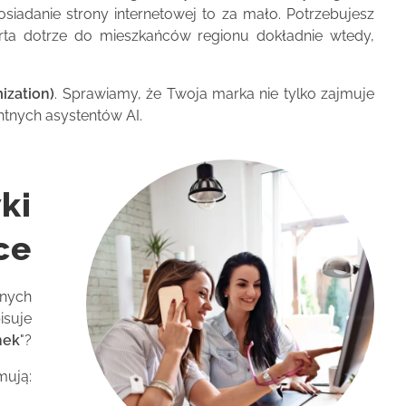
siadanie strony internetowej to za mało. Potrzebujesz
erta dotrze do mieszkańców regionu dokładnie wtedy,
ization)
. Sprawiamy, że Twoja marka nie tylko zajmuje
ntnych asystentów AI.
ki
ce
znych
isuje
nek
"?
mują: