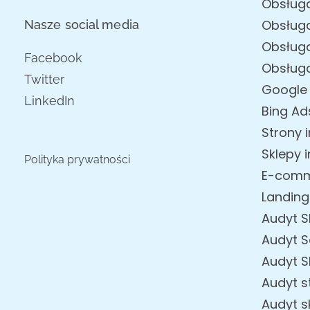
Obsług
Obsługa
Nasze social media
Obsług
Facebook
Obsługa
Twitter
Google
LinkedIn
Bing Ad
Strony 
Sklepy 
Polityka prywatności
E-com
Landin
Audyt 
Audyt S
Audyt 
Audyt s
Audyt s