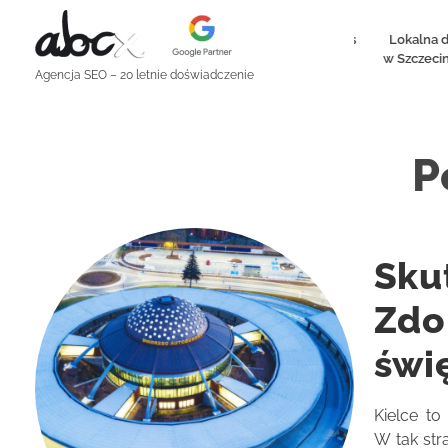
 i jak
Google upraszcza zgodę między Google Analytics
Lokalna d
i Google Ads. Co to oznacza w praktyce?
w Szczecini
abcx - pozycjonowanie stron
Agencja SEO
Agencja SEO – 20 letnie doświadczenie
P
Sku
Zdo
świ
Kielce t
W tak str