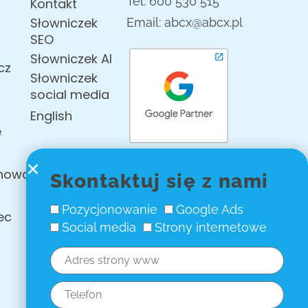
Tel. 600 530 515
Kontakt
Słowniczek
Email: abcx@abcx.pl
SEO
Słowniczek AI
cz
Słowniczek
social media
English
e
chowa
Skontaktuj się z nami
Pozycjonowanie
Google Ads
ec
Social media
Strony internetowe