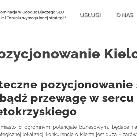
ominacja w Google: Dlaczego SEO
Ranking strony w 2026: Jak PageR
USŁUGI
O NAS
e i Toruniu wymaga innej strategii?
SEO wpływają na Twoją p
ozycjonowanie Kiel
teczne pozycjonowanie s
bądź przewagę w sercu
ętokrzyskiego
o miasto o ogromnym potencjale biznesowym, będące n
ategicznej lokalizacji konkurencja o klienta jest duża – zar