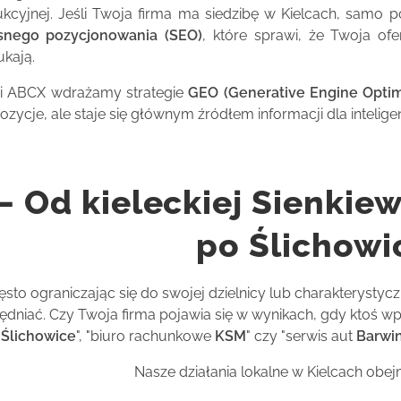
kcyjnej. Jeśli Twoja firma ma siedzibę w Kielcach, samo po
nego pozycjonowania (SEO)
, które sprawi, że Twoja of
ukają.
i ABCX wdrażamy strategie
GEO (Generative Engine Optim
ozycje, ale staje się głównym źródłem informacji dla intelige
– Od kieleckiej Sienkiew
po Ślichowi
ęsto ograniczając się do swojej dzielnicy lub charakterystyc
ędniać. Czy Twoja firma pojawia się w wynikach, gdy ktoś wp
a
Ślichowice
", "biuro rachunkowe
KSM
" czy "serwis aut
Barwi
Nasze działania lokalne w Kielcach obej