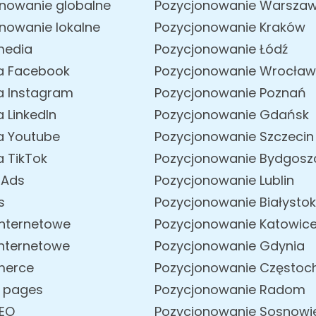
nowanie globalne
Pozycjonowanie Warsza
nowanie lokalne
Pozycjonowanie Kraków
media
Pozycjonowanie Łódź
a Facebook
Pozycjonowanie Wrocław
a Instagram
Pozycjonowanie Poznań
 LinkedIn
Pozycjonowanie Gdańsk
a Youtube
Pozycjonowanie Szczecin
 TikTok
Pozycjonowanie Bydgosz
 Ads
Pozycjonowanie Lublin
s
Pozycjonowanie Białystok
internetowe
Pozycjonowanie Katowic
internetowe
Pozycjonowanie Gdynia
merce
Pozycjonowanie Często
g pages
Pozycjonowanie Radom
SEO
Pozycjonowanie Sosnowi