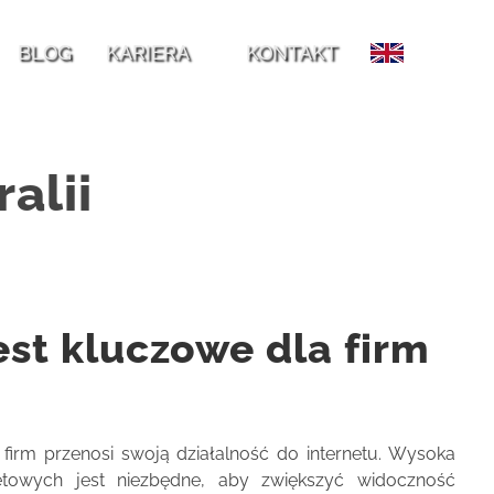
k i techniczne
Efektywne zarządzanie profilami firmy:
F
BLOG
KARIERA
KONTAKT
zycję?
Od uprawnień Google Ads po role na Facebooku
alii
st kluczowe dla firm
 firm przenosi swoją działalność do internetu. Wysoka
netowych jest niezbędne, aby zwiększyć widoczność