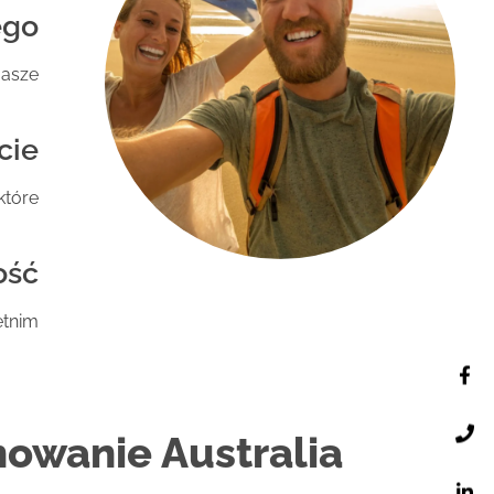
ego
Nasze
cie
które
ość
etnim
nowanie Australia