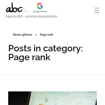
abcx - pozycjonowanie stron
Agencja SEO
Agencja SEO – 20 letnie doświadczenie
Strona główna
»
Page rank
Posts in category:
Page rank