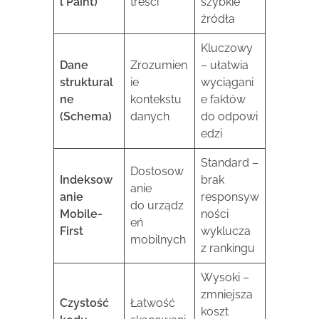
l Paint)
treści
szybkie
źródła
Kluczowy
Dane
Zrozumien
– ułatwia
struktural
ie
wyciągani
ne
kontekstu
e faktów
(Schema)
danych
do odpowi
edzi
Standard –
Dostosow
Indeksow
brak
anie
anie
responsyw
do urządz
Mobile-
ności
eń
First
wyklucza
mobilnych
z rankingu
Wysoki –
zmniejsza
Czystość
Łatwość
koszt