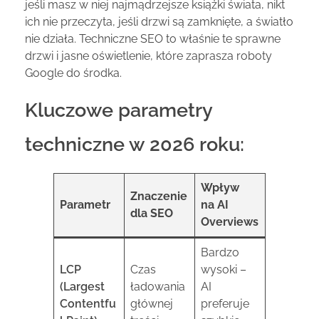
jeśli masz w niej najmądrzejsze książki świata, nikt
ich nie przeczyta, jeśli drzwi są zamknięte, a światło
nie działa. Techniczne SEO to właśnie te sprawne
drzwi i jasne oświetlenie, które zaprasza roboty
Google do środka.
Kluczowe parametry
techniczne w 2026 roku:
Wpływ
Znaczenie
Parametr
na AI
dla SEO
Overviews
Bardzo
LCP
Czas
wysoki –
(Largest
ładowania
AI
Contentfu
głównej
preferuje