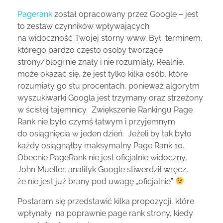
P
agerank
został opracowany przez Google – jest
to zestaw czynników wpływających
na widoczność Twojej storny www. Był terminem,
którego bardzo często osoby tworzące
strony/blogi nie znały i nie rozumiały. Realnie,
może okazać się, że jest tylko kilka osób, które
rozumiały go stu procentach, ponieważ algorytm
wyszukiwarki Googla jest trzymany oraz strzeżony
w ścisłej tajemnicy. Zwiększenie Rankingu Page
Rank nie było czymś łatwym i przyjemnym
do osiągnięcia w jeden dzień. Jeżeli by tak było
każdy osiągnąłby maksymalny Page Rank 10.
Obecnie PageRank nie jest oficjalnie widoczny,
John Mueller, analityk Google stiwerdził wręcz,
że nie jest już brany pod uwagę „oficjalnie”
Postaram się przedstawić kilka propozycji, które
wpłynały na poprawnie page rank strony, kiedy